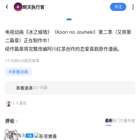
烬灭执行官
关注
电视动画《冰之城墙》（Koori no Jouheki）第二季（又称第
二篇章）正在制作中！
续作篇章将完整改编阿川红茶创作的恋爱喜剧原作漫画。
1个月前
iOS网页
蚌埠
#
新番动画
新番速递
317 内容
1 人喜欢
评论
最新
热门
只看作者
1
毒舌
1级