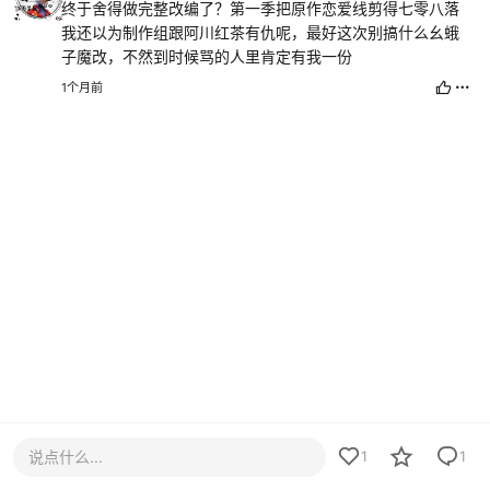
终于舍得做完整改编了？第一季把原作恋爱线剪得七零八落
我还以为制作组跟阿川红茶有仇呢，最好这次别搞什么幺蛾
子魔改，不然到时候骂的人里肯定有我一份
1个月前
说点什么...
1
1