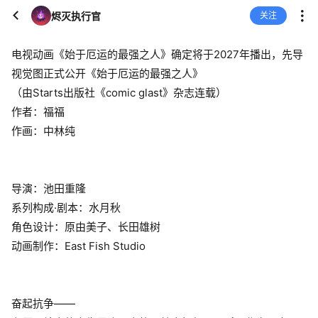
烬灭执行官
关注
电视动画《始于厄运的最强之人》确定将于2027年播出，先导
视觉图正式公开《始于厄运的最强之人》
（由Starts出版社《comic glast》杂志连载）
作者：福福
作画：中林纯
导演：池田重隆
系列构成·剧本：水月秋
角色设计：原由美子、长田雄树
动画制作：East Fish Studio
奋起抗争——