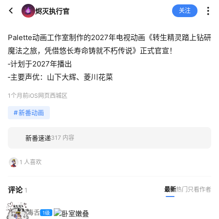
烬灭执行官
关注
Palette动画工作室制作的2027年电视动画《转生精灵踏上钻研
魔法之旅，凭借悠长寿命铸就不朽传说》正式官宣！
‑计划于2027年播出
‑主要声优：山下大辉、菱川花菜
1个月前
iOS网页
西城区
#
新番动画
新番速递
317 内容
1 人喜欢
评论
最新
热门
只看作者
1
毒舌
1级