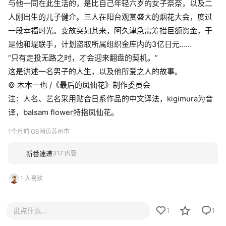
与他一同在此生活的，是比自己年轻六岁的女子奈奈，以及二
人刚出生的儿子健介。三人在阳台观赏盛大的烟花大会，度过
一段幸福时光。变故突如其来，阿久津急需筹措巨额资金，于
是他和堤联手，计划盗取所属组织金库内的3亿日元……
“只有走投无路之时，才会迎来翻盘的契机。”
这是讲述一名男子的人生，以及他所爱之人的故事。
© 木本一也 /《最后的凤仙花》制作委员会
注：人名、艺名采用贴合日系作品的中文译法，kigimura为音
译，balsam flower特指凤仙花。
1个月前
iOS网页
苏州市
新番速递
317 内容
1 人喜欢
评论
最新
热门
只看作者
1
说点什么...
1
1