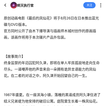
烬灭执行官
关注
原创动画电影《最后的凤仙花》将于8月26日在日本推出蓝光
碟与DVD版本。
官方同时公开了由木下爆导演与插画师木城村创作的原画插
画，该画作将用于本次碟片产品外包装。
【故事简介】
终身监禁的年迈囚犯阿久津，即将在单人牢房孤寂地走向生命
尽头。一道嘲弄他的声音来自一朵拥有诡异言语能力的凤仙
花。在二者的对话之中，阿久津开始回望自己的一生。
1987年盛夏。在一座滨海小镇，落魄的黑道成员阿久津住进了
结义兄弟堤为他安排的破旧公寓。庭院里生长着一株凤仙花。