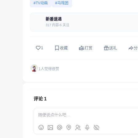
#TV动画
#马戏团
新番速递
317 内容
6 关注
1
收藏
打赏
送礼
分
1人觉得很赞
评论
1