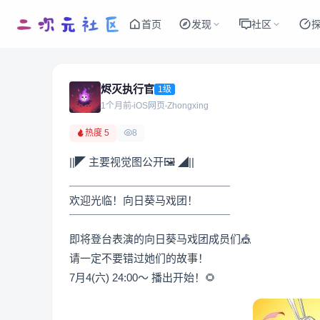
首页
发现
社区
烬灭执行官
1级
1个月前
iOS网页
Zhongxing
热度 5
8
||◤ 主要视觉图公开🖼 ◢||
＿＿＿＿＿＿＿＿＿＿＿＿＿＿＿
欢迎光临！向日葵马戏团！
￣￣￣￣￣￣￣￣￣￣￣￣￣￣￣
即将登台表演的向日葵马戏团成员们🎪
请一定不要错过她们的故事！
7月4(六) 24:00～ 播出开始！🌻