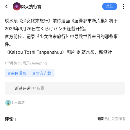
烬灭执行官
关注
筑水须《少女终末旅行》前传漫画《层叠都市断片集》将于
2026年6月26日在くらげバンチ连载开始。
官方前传，记录《少女终末旅行》中导致世界末日的那些事
件。
（Kaisou Toshi Tanpenshuu）图片 © 筑水须、新潮社
1个月前
iOS网页
Zhongxing
#
前传漫画
#
官方连载
新番速递
317 内容
1 人喜欢
评论
最新
热门
只看作者
1