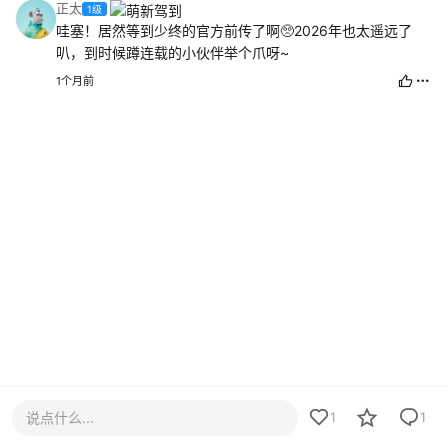
正太
1级
哇塞！居然等到少终的官方前传了啊🥺2026年也太遥远了
叭，到时候蹲连载的小伙伴举个爪呀~
1个月前
说点什么...
1
1