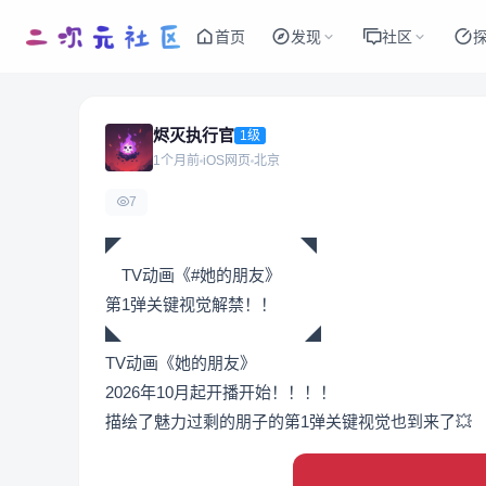
首页
发现
社区
烬灭执行官
1级
1个月前
iOS网页
北京
7
◤ ◥
TV动画《#她的朋友》
第1弹关键视觉解禁！！
◣ ◢
TV动画《她的朋友》
2026年10月起开播开始！！！！
描绘了魅力过剩的朋子的第1弹关键视觉也到来了💥