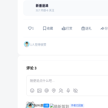
新番速递
317 内容
6 关注
1
收藏
打赏
送礼
分
1人觉得很赞
评论
3
秋叶原
1级
作者已回复