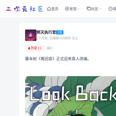
首页
发现
社区
烬灭执行官
1级
1个月前
· 已编辑
iOS网页
玉山
热度 11
8
藤本树《看回首》正式迎来真人改编。