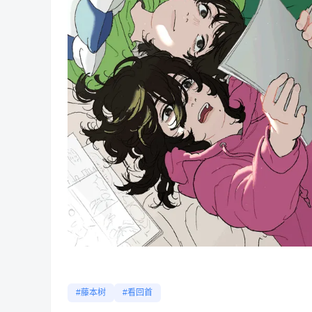
#藤本树
#看回首