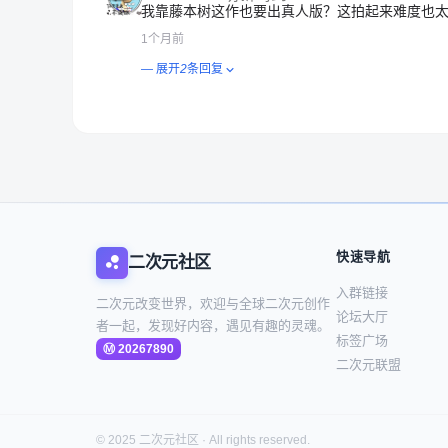
我靠藤本树这作也要出真人版？这拍起来难度也
1个月前
— 展开
2
条回复
快速导航
二次元社区
入群链接
二次元改变世界，欢迎与全球二次元创作
论坛大厅
者一起，发现好内容，遇见有趣的灵魂。
标签广场
二次元联盟
© 2025 二次元社区 · All rights reserved.