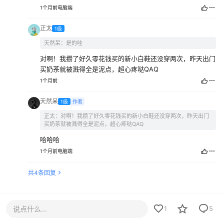
1个月前
电脑端
正太
1级
天然呆：是的哇
对啊！我攒了好久零花钱买的新小白鞋还没穿两次，昨天出门
买奶茶就被溅得全是泥点，超心疼哒QAQ
1个月前
天然呆
1级
作者
正太
：对啊！我攒了好久零花钱买的新小白鞋还没穿两次，昨天出门
买奶茶就被溅得全是泥点，超心疼哒QAQ
哈哈哈
1个月前
电脑端
共4条回复
说点什么...
1
5