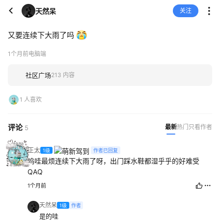
天然呆
关注
又要连续下大雨了吗
1个月前
电脑端
社区广场
213 内容
1 人喜欢
评论
最新
热门
只看作者
5
正太
1级
作者已回复
呜哇最烦连续下大雨了呀，出门踩水鞋都湿乎乎的好难受
QAQ
1个月前
天然呆
1级
作者
是的哇