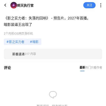
烬灭执行官
关注
《影之实力者：失落的回响》 - 预告片，2027年首播。
暗影装逼王出现了
2个月前
iOS网页
洛杉矶
#
影之实力者
#
暗影
新番速递
317 内容
评论
最新
热门
只看作者