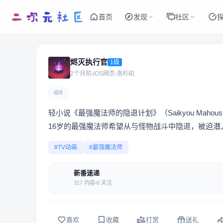
首页
发现
社区
烬灭执行官
1级
2个月前
iOS网页
洛杉矶
9
轻小说《最强魔法师的隐退计划》（Saikyou Mahoushi 
16岁的最强魔法师希望从与怪物战斗中隐退，被迫潜
#TV动画
#最强魔法师
新番速递
317 内容
6 关注
喜欢
收藏
打赏
送礼