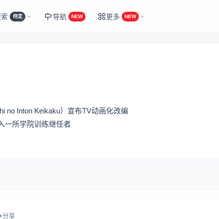
探索
导航
更多
待定
NEW
NEW
no Inton Keikaku）宣布TV动画化改编
入一所学院训练继任者
分享