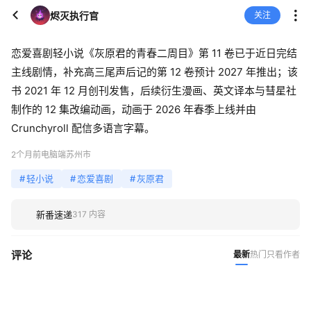
烬灭执行官
关注
恋爱喜剧轻小说《灰原君的青春二周目》第 11 卷已于近日完结
主线剧情，补充高三尾声后记的第 12 卷预计 2027 年推出；该
书 2021 年 12 月创刊发售，后续衍生漫画、英文译本与彗星社
制作的 12 集改编动画，动画于 2026 年春季上线并由
Crunchyroll 配信多语言字幕。
2个月前
电脑端
苏州市
#
轻小说
#
恋爱喜剧
#
灰原君
新番速递
317 内容
评论
最新
热门
只看作者