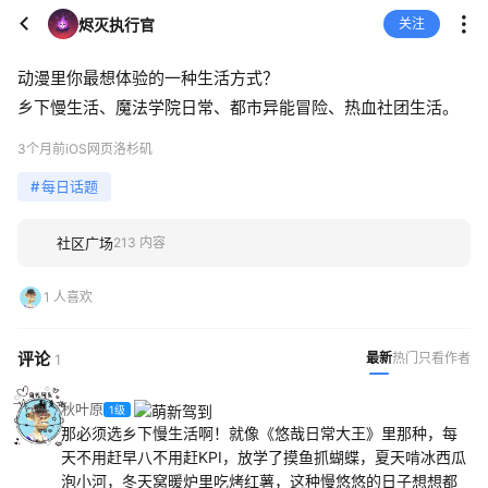
烬灭执行官
关注
动漫里你最想体验的一种生活方式？
乡下慢生活、魔法学院日常、都市异能冒险、热血社团生活。
3个月前
iOS网页
洛杉矶
#
每日话题
社区广场
213 内容
1 人喜欢
评论
最新
热门
只看作者
1
秋叶原
1级
那必须选乡下慢生活啊！就像《悠哉日常大王》里那种，每
天不用赶早八不用赶KPI，放学了摸鱼抓蝴蝶，夏天啃冰西瓜
泡小河，冬天窝暖炉里吃烤红薯，这种慢悠悠的日子想想都