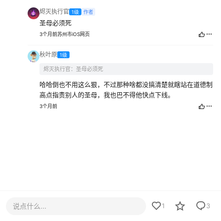
烬灭执行官
1级
作者
圣母必须死
3个月前
苏州市
iOS网页
秋叶原
1级
烬灭执行官：圣母必须死
哈哈倒也不用这么狠，不过那种啥都没搞清楚就瞎站在道德制
高点指责别人的圣母，我也巴不得他快点下线。
3个月前
说点什么...
1
3