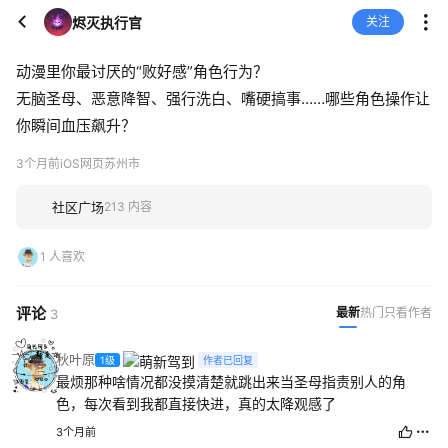
烬灭执行官
关注
动漫里你最讨厌的“败好感”角色行为？
无脑圣母、恶意降智、强行洗白、嘴硬搞事……哪些角色操作让
你瞬间血压飙升？
3个月前
iOS网页
苏州市
社区广场
213 内容
1 人喜欢
评论
最新
热门
只看作者
3
秋叶原
1级
作者已回复
最烦那种啥情况都没摸清楚就跳出来当圣母指责别人的角
色，每次看到我都直接快进，真的太降观感了
3个月前