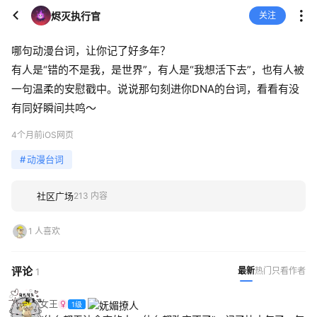
烬灭执行官
关注
哪句动漫台词，让你记了好多年？
有人是“错的不是我，是世界”，有人是“我想活下去”，也有人被
一句温柔的安慰戳中。说说那句刻进你DNA的台词，看看有没
有同好瞬间共鸣～
4个月前
iOS网页
#
动漫台词
社区广场
213 内容
1 人喜欢
评论
最新
热门
只看作者
1
女王
1级