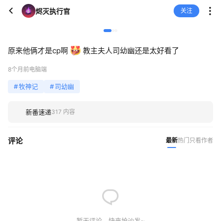
烬灭执行官
关注
原来他俩才是cp啊
教主夫人司幼幽还是太好看了
8个月前
电脑端
#
牧神记
#
司幼幽
新番速递
317 内容
评论
最新
热门
只看作者
暂无评论，快来抢沙发~