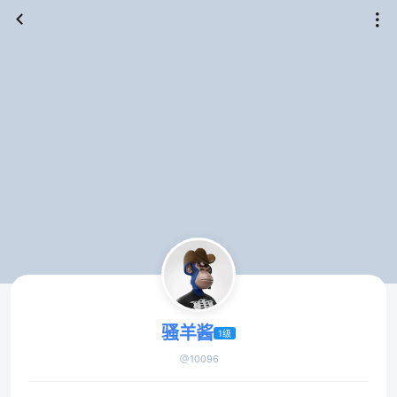
骚羊酱
1级
10096