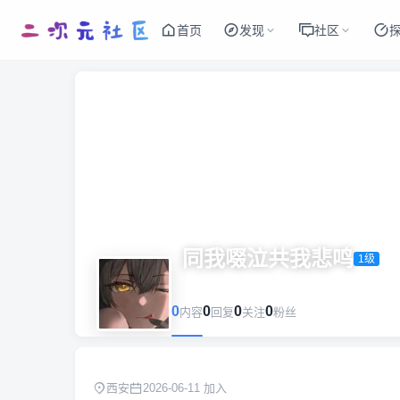
首页
发现
社区
同我啜泣共我悲鸣
1级
0
0
0
0
内容
回复
关注
粉丝
西安
2026-06-11 加入