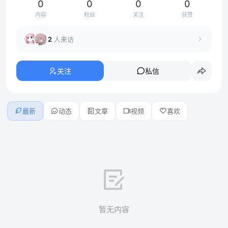
0
0
0
0
内容
粉丝
关注
获赞
2
人来访
关注
私信
最新
动态
文章
视频
喜欢
暂无内容