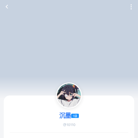
沉墨
1级
10110