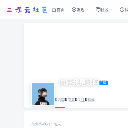
首页
发现
社区
你好我是瑶呵
1级
0
0
0
0
内容
回复
关注
粉丝
2025-06-13 加入