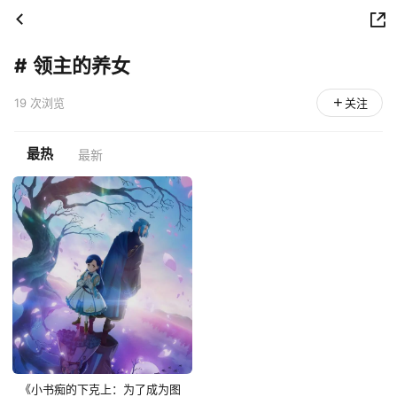
#
领主的养女
19 次浏览
关注
最热
最新
《小书痴的下克上：为了成为图