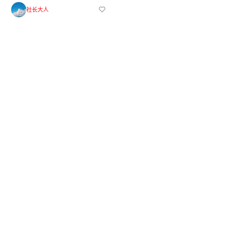
卫》第 1 卷发售
社长大人