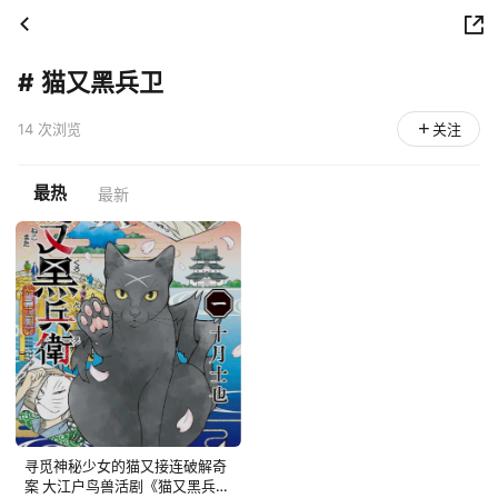
#
猫又黑兵卫
14 次浏览
关注
最热
最新
寻觅神秘少女的猫又接连破解奇
案 大江户鸟兽活剧《猫又黑兵