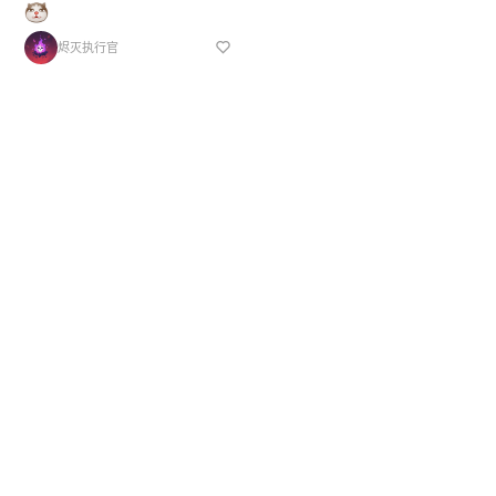
烬灭执行官