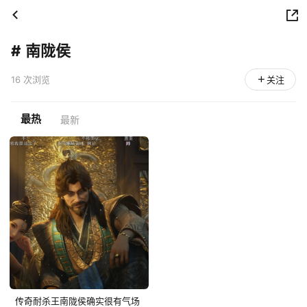
#
南陇侯
16 次浏览
关注
最热
最新
传奇耐杀王南陇侯确实很有气场