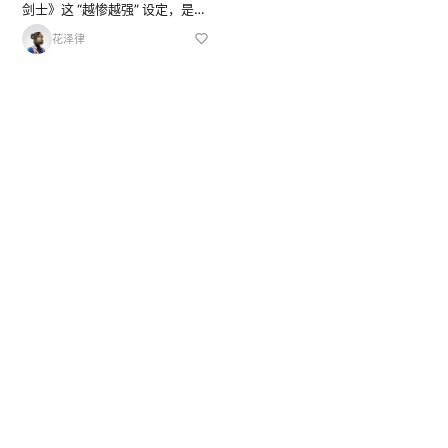
剑士》这 “越惨越强” 设定，是新
季度黑深残天花板吗？
花泽律