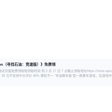
 Edition（寻找石油：竞速版）》免费领
取啦领取时间 到 2 月 17 日 7 点截止领取地址https://store.epicgames.co
d307f6 游戏原价 30 元不支持中文评价 46% 褒贬不一 “寻油赛车版”是一款赛车游