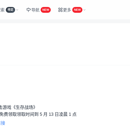
探索
导航
更多
待定
NEW
NEW
射击游戏《生存战场》
费领取领取时间到 5 月 13 日凌晨 1 点
链接