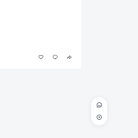
咒语的技巧，升级天赋并成为你所向
法世界。
游戏中的霍格莫德商店。
玛瑙鹰马翼兽坐骑、福灵剂魔药配方、