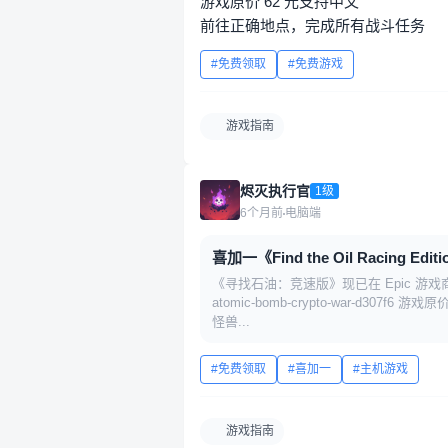
游戏原价 62 元支持中文
前往正确地点，完成所有战斗任务
免费领取
免费游戏
游戏指南
烬灭执行官
1级
6个月前
电脑端
喜加一《Find the Oil Racing
《寻找石油：竞速版》现已在 Epic 游戏商店页面免费领
atomic-bomb-crypto-war-
怪兽...
免费领取
喜加一
主机游戏
游戏指南