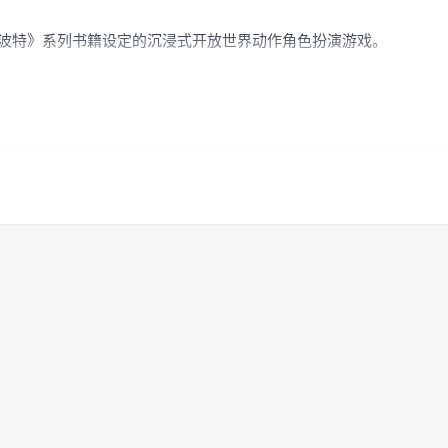
·波特》系列书籍设定的沉浸式开放世界动作角色扮演游戏。
生的地点，发现奇妙的野兽，自定义你的角色并制造魔药，掌握施放
你将扮演一名握有古老秘密之钥匙的学生，而这个秘密可能会威胁到整个魔
定魔法世界的命运。 书写你的传奇。
德商店”任务，该任务将允许进入额外的地牢、店主的装饰品套装以及
全新装饰品现可供所有玩家使用：幸存者眼镜、阿兹卡班囚服和外套、