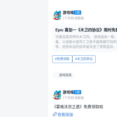
游戏喵
1级
7个月前
电脑端
Epic 喜加一《木卫四协议》限时免
活着逃离恐怖的木卫四。 游戏独具一格
备，以逃脱木星死亡卫星中越来越可怕的威
李，他受命运的捉弄被关进了黑铁监狱，这
免费领取
木卫四协议
游戏指南
游戏喵
1级
7个月前
电脑端
《霍格沃茨之遗》免费领取啦
查看链接