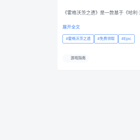
《霍格沃茨之遗》是一款基于《哈利
展开全文
在旅程中，你将造访那些熟悉的和陌
往的巫师。
霍格沃茨之遗
免费领取
Epic
体验 1800 年代的霍格沃茨。 
结识盟友、与黑巫师战斗，并最终决
游戏指南
留给后人传唱。 内含“闹鬼的霍格莫
新功能包括： 拍照模式天赋重置 
黑巫师扫帚