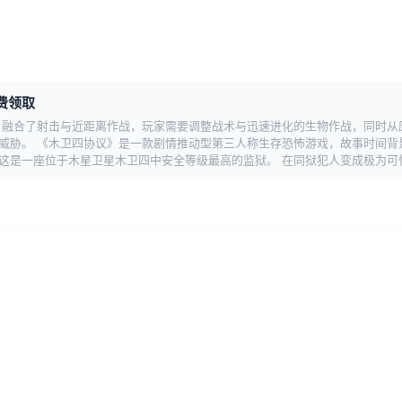
费领取
，融合了射击与近距离作战，玩家需要调整战术与迅速进化的生物作战，同时从
胁。 《木卫四协议》是一款剧情推动型第三人称生存恐怖游戏，故事时间背景设
是一座位于木星卫星木卫四中安全等级最高的监狱。 在同狱犯人变成极为可怕的