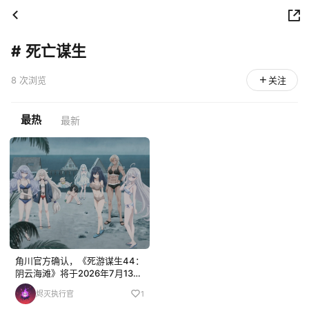
#
死亡谋生
8 次浏览
关注
最热
最新
角川官方确认，《死游谋生44：
阴云海滩》将于2026年7月13日
全球上线流媒体平台。
烬灭执行官
1