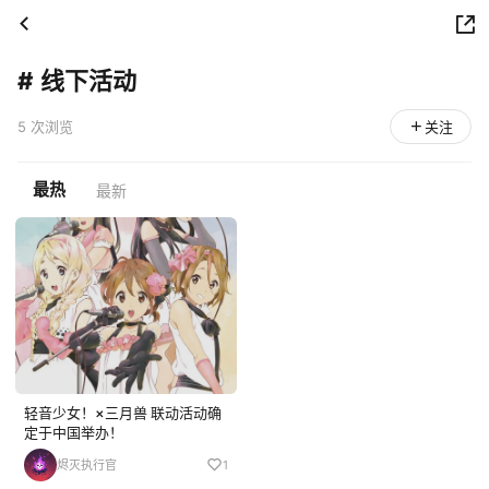
#
线下活动
5 次浏览
关注
最热
最新
轻音少女！×三月兽 联动活动确
定于中国举办！
烬灭执行官
1