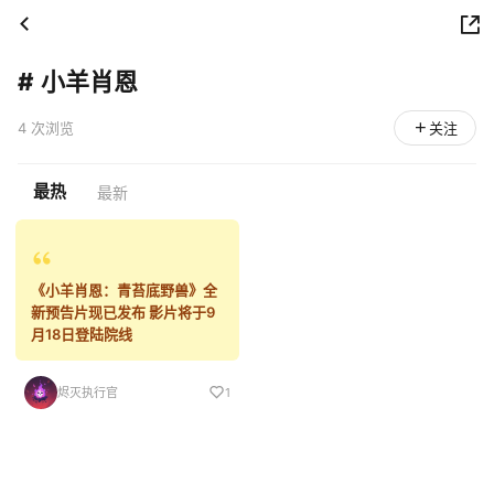
#
小羊肖恩
4 次浏览
关注
最热
最新
《小羊肖恩：青苔底野兽》全
新预告片现已发布 影片将于9
月18日登陆院线
烬灭执行官
1