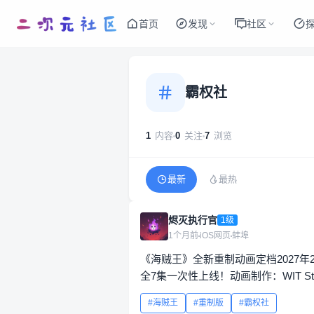
首页
发现
社区
霸权社
1
内容
0
关注
7
浏览
最新
最热
烬灭执行官
1级
1个月前
iOS网页
蚌埠
《海贼王》全新重制动画定档2027年
全7集一次性上线！动画制作：WIT St
海贼王
重制版
霸权社