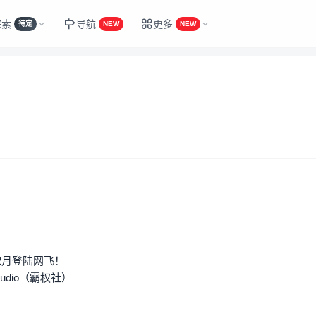
探索
导航
更多
待定
NEW
NEW
2月登陆网飞！
udio（霸权社）