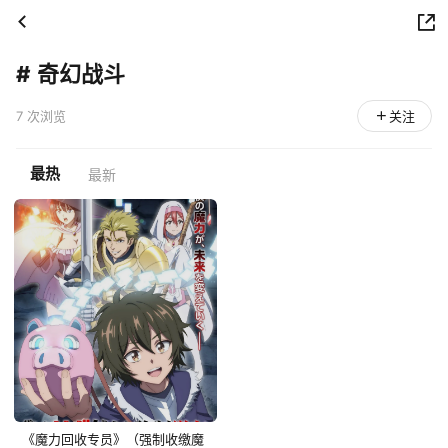
#
奇幻战斗
7 次浏览
关注
最热
最新
《魔力回收专员》（强制收缴魔