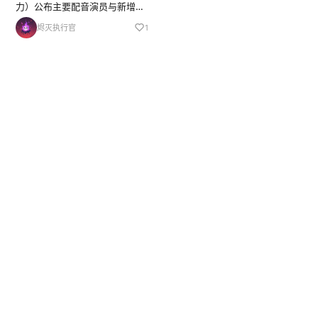
力）公布主要配音演员与新增制
作人员，这部由SynergySP制作
烬灭执行官
1
的奇幻战斗题材电视动画将于20
26年10月开播。