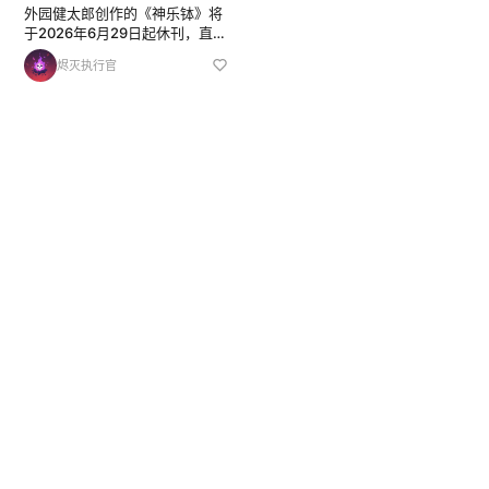
外园健太郎创作的《神乐钵》将
于2026年6月29日起休刊，直至
8月。 电视动画将于2027年4月
烬灭执行官
开播。 这是一部刊载于《周刊少
年Jump》的战斗动作漫画，讲
述传奇铸剑师之子，为父亲复仇
并夺回被盗宝剑的...