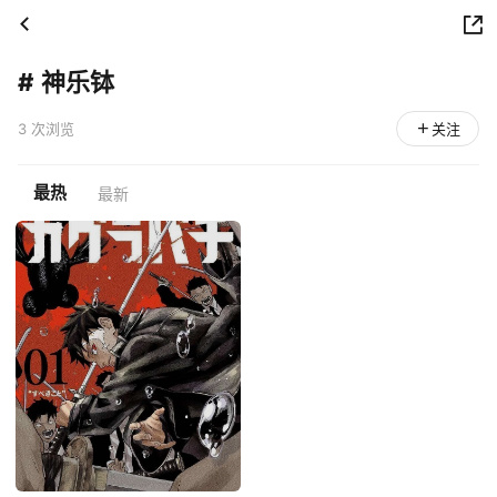
#
神乐钵
3 次浏览
关注
最热
最新