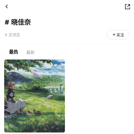
#
晓佳奈
9 次浏览
关注
最热
最新