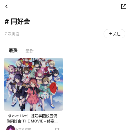
#
同好会
7 次浏览
关注
最热
最新
《Love Live！虹咲学园校园偶
像同好会 THE MOVIE – 终章》
动画电影将于今冬正式上映！
烬灭执行官
1