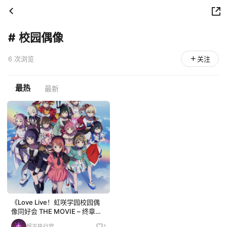
#
校园偶像
6 次浏览
关注
最热
最新
《Love Live！虹咲学园校园偶
像同好会 THE MOVIE – 终章》
动画电影将于今冬正式上映！
烬灭执行官
1