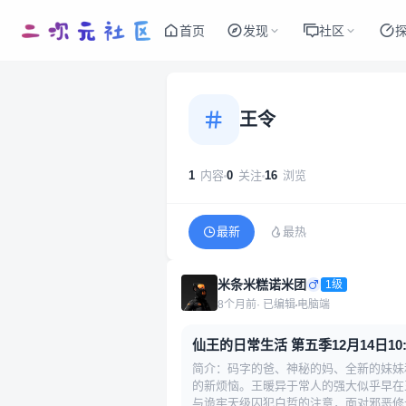
首页
发现
社区
王令
1
内容
0
关注
16
浏览
最新
最热
米条米糕诺米团
1级
8个月前
· 已编辑
电脑端
仙王的日常生活 第五季12月14日10
简介：码字的爸、神秘的妈、全新的妹妹
的新烦恼。王暖异于常人的强大似乎早在
与诡牢天级囚犯白哲的注意，面对邪恶修