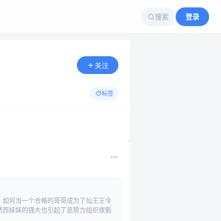
搜索
登录
关注
标签
，如何当一个合格的哥哥成为了仙王王令
然而妹妹的强大也引起了恶势力组织夜魁
！