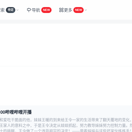
探索
导航
更多
待定
NEW
NEW
:00哔哩哔哩开播
和爱吃干脆面的他，妹妹王暖的到来给王令一家的生活带来了翻天覆地的变化
王家人的意料之中，于是王令决定从娃娃抓起，努力教导妹妹努力控制力量。
士的挑衅，王令做了一个违背祖宗的决定！——带着妹妹与这些坏家伙练练手