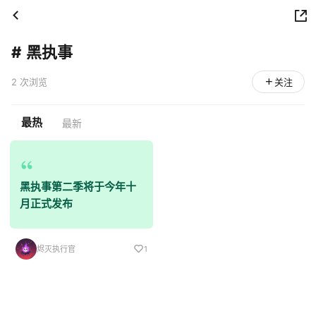
#
黑执事
2 次浏览
关注
最热
最新
黑执事第二季将于今年十
月正式发布
烬灭执行官
1