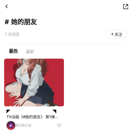
#
她的朋友
7 次浏览
关注
最热
最新
◤ ◥
TV动画《#她的朋友》 第1弹关
键视觉解禁！！ ◣
烬灭执行官
◢ TV动画《她的朋