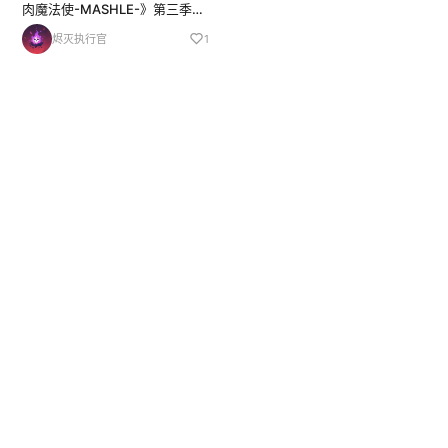
肉魔法使-MASHLE-》第三季正
式确定，2027年开播！ 本季将
烬灭执行官
1
改编 三魔对争·神觉者最终试验
篇（Tri-Magic-Athalon Divine
Visiona...