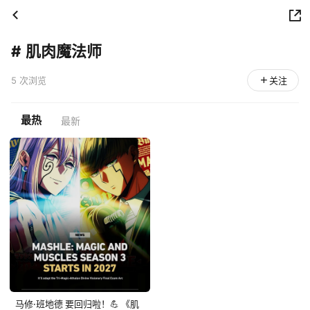
#
肌肉魔法师
5 次浏览
关注
最热
最新
马修·班地德 要回归啦！💪 《肌