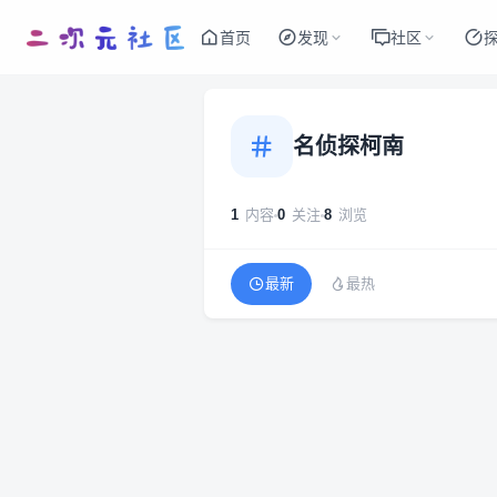
首页
发现
社区
名侦探柯南
1
内容
0
关注
8
浏览
最新
最热