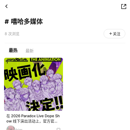
#
嘻哈多媒体
8 次浏览
关注
最热
最新
在 2026 Paradox Live Dope Sh
ow 线下演出活动上，官方官宣
嘻哈多媒体企划《Paradox Liv
Aries