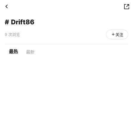
#
Drift86
9 次浏览
关注
最热
最新