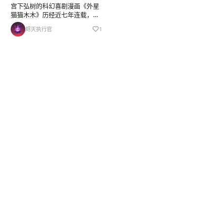
宫下弘树的科幻喜剧漫画《外星
猫猫木木》历经近七年连载，于
5 月 29 日正式完结。本作 2019
烬灭执行官
1
年 6 月开启连载，单行本全 10
卷，最终卷将于 7 月 30 日发
售。漫画已于 2025 年改编...