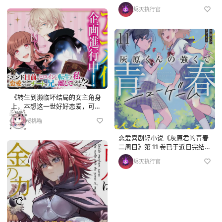
烬灭执行官
《转生到濒临坏结局的女主角身
上，本想这一世好好恋爱，可开
挂哥哥却不允许！？》宣布动画
桜桃喵
化
恋爱喜剧轻小说《灰原君的青春
二周目》第 11 卷已于近日完结主
线剧情，补充高三尾声后记的第
烬灭执行官
12 卷预计 2027 年推出；该书 2
021 年 12 月创刊发售，后续衍
生漫画、英文译本与彗星社制作
的 ...