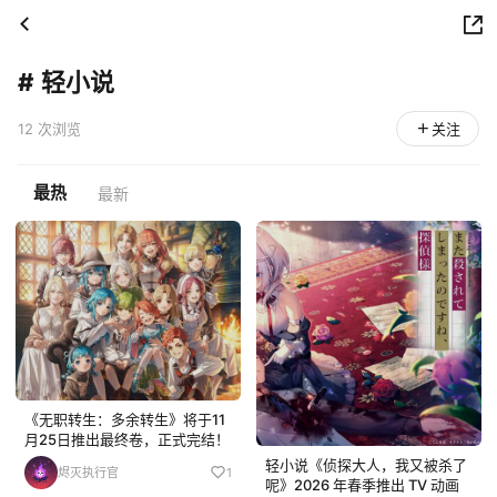
#
轻小说
12 次浏览
关注
最热
最新
《无职转生：多余转生》将于11
月25日推出最终卷，正式完结！
轻小说《侦探大人，我又被杀了
烬灭执行官
1
呢》2026 年春季推出 TV 动画