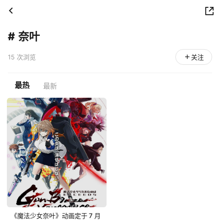
#
奈叶
15 次浏览
关注
最热
最新
《魔法少女奈叶》动画定于 7 月