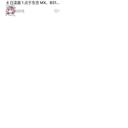
4 日凌晨 1 点于东京 MX、BS11
开播
桜桃喵
1