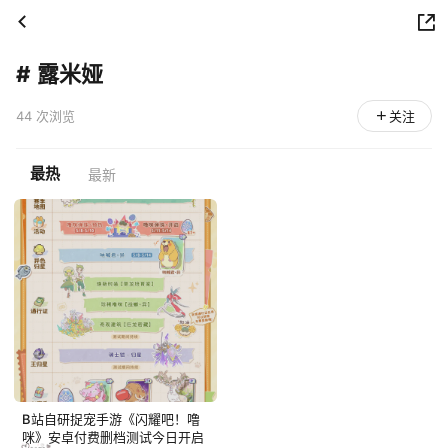
#
露米娅
44 次浏览
关注
最热
最新
B站自研捉宠手游《闪耀吧！噜
咪》安卓付费删档测试今日开启