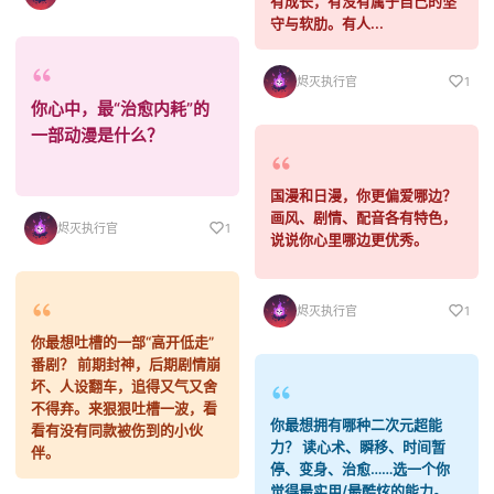
有成长，有没有属于自己的坚
守与软肋。有人...
烬灭执行官
1
你心中，最“治愈内耗”的
一部动漫是什么？
国漫和日漫，你更偏爱哪边？
画风、剧情、配音各有特色，
烬灭执行官
1
说说你心里哪边更优秀。
烬灭执行官
1
你最想吐槽的一部“高开低走”
番剧？ 前期封神，后期剧情崩
坏、人设翻车，追得又气又舍
不得弃。来狠狠吐槽一波，看
你最想拥有哪种二次元超能
看有没有同款被伤到的小伙
力？ 读心术、瞬移、时间暂
伴。
停、变身、治愈……选一个你
觉得最实用/最酷炫的能力。