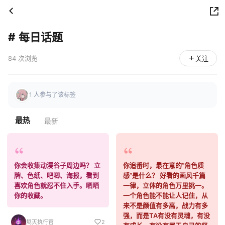
#
每日话题
84 次浏览
关注
1 人参与了该标签
最热
最新
你会收集动漫谷子周边吗？ 立
你追番时，最在意的“角色质
牌、色纸、吧唧、海报，看到
感”是什么？ 好看的画风千篇
喜欢角色就忍不住入手。晒晒
一律，立体的角色万里挑一。
你的收藏。
一个角色能不能让人记住，从
来不是颜值有多高，战力有多
强，而是TA有没有灵魂，有没
烬灭执行官
2