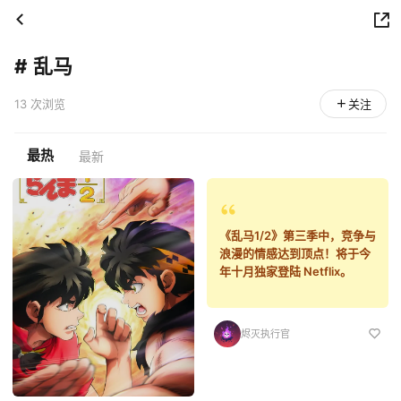
#
乱马
13 次浏览
关注
最热
最新
《乱马1/2》第三季中，竞争与
浪漫的情感达到顶点！将于今
年十月独家登陆 Netflix。
烬灭执行官