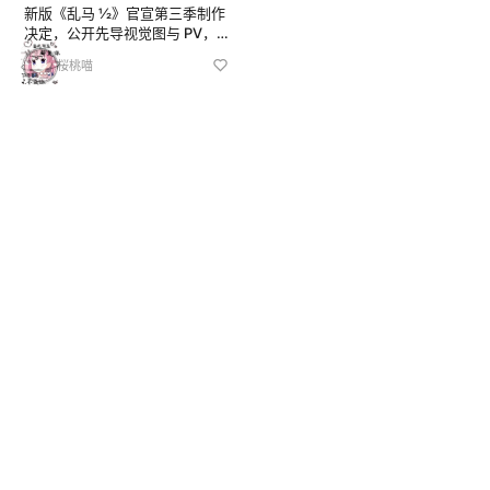
新版《乱马 ½》官宣第三季制作
决定，公开先导视觉图与 PV，
定于2026 年 10 月日本电视台开
桜桃喵
播。 本作由 MAPPA 制作，前两
季分别于 2024、2025 年秋季
播出，Netflix 全球流媒...