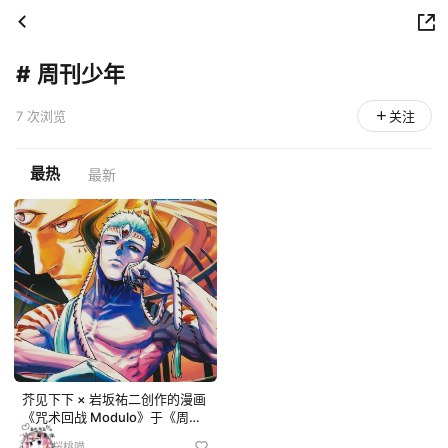
#
周刊少年
7 次浏览
关注
最热
最新
芥见下下 × 岩坂祐二创作的漫画
《咒术回战 Modulo》于《周刊
少年 Jump》第 15 期刊登第 25
桜桃喵