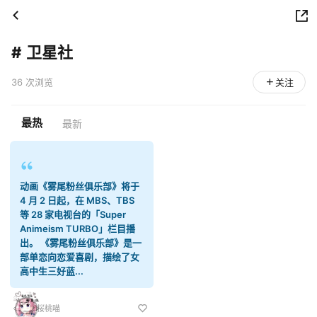
#
卫星社
36 次浏览
关注
最热
最新
动画《雾尾粉丝俱乐部》将于
4 月 2 日起，在 MBS、TBS
等 28 家电视台的「Super
Animeism TURBO」栏目播
出。 《雾尾粉丝俱乐部》是一
部单恋向恋爱喜剧，描绘了女
高中生三好蓝...
桜桃喵